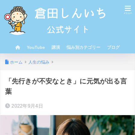
YouTube
講演
悩み別カテゴリー
ブログ
ホーム
人生の悩み
「先行きが不安なとき」に元気が出る言
葉
2022年9月4日