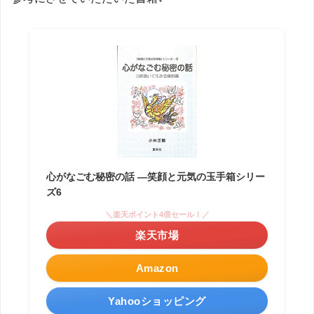
心がなごむ秘密の話 ―笑顔と元気の玉手箱シリー
ズ6
＼楽天ポイント4倍セール！／
楽天市場
Amazon
Yahooショッピング