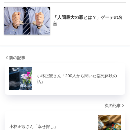
「人間最大の罪とは？」ゲーテの名
言
前の記事
小林正観さん「200人から聞いた臨死体験の
話」
次の記事
小林正観さん「幸せ探し」