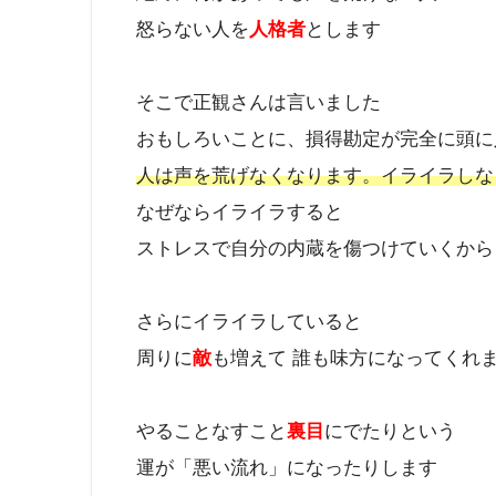
怒らない人を
人格者
とします
そこで正観さんは言いました
おもしろいことに、損得勘定が完全に頭に
人は声を荒げなくなります。イライラしな
なぜならイライラすると
ストレスで自分の内蔵を傷つけていくから
さらにイライラしていると
周りに
敵
も増えて 誰も味方になってくれ
やることなすこと
裏目
にでたりという
運が「悪い流れ」になったりします