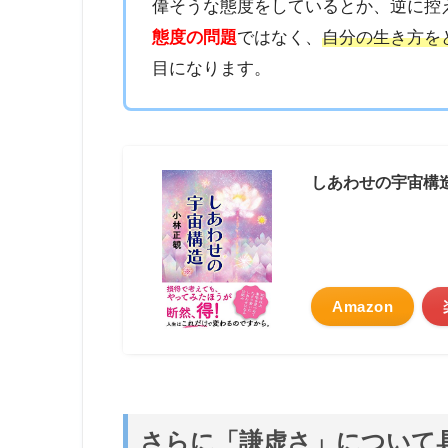
偉そうな態度をしているとか、逆に控
態度の問題
ではなく、
自分の生き方を
目になります。
しあわせの宇宙構
Amazon
さらに「謙虚さ」について