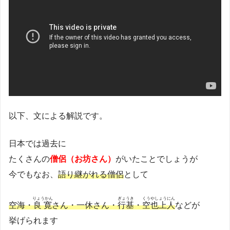
以下、文による解説です。
日本では過去に
たくさんの
僧侶（お坊さん）
がいたことでしょうが
今でもなお、
語り継がれる僧侶
として
りょうかん
ぎょうき
くうやしょうにん
空海・
良寛
さん・一休さん・
行基
・
空也上人
などが
挙げられます