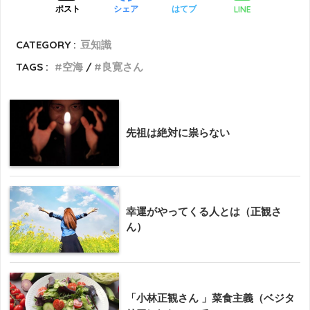
LINE
ポスト
シェア
はてブ
CATEGORY :
豆知識
TAGS :
空海
良寛さん
先祖は絶対に祟らない
幸運がやってくる人とは（正観さ
ん）
「小林正観さん 」菜食主義（ベジタ