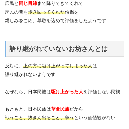
庶民と
同じ目線
まで降りてきてくれて
庶民の間を
歩き回ってくれた
僧侶を
親しみをこめ、尊敬を込めて評価をしたようです
語り継がれていないお坊さんとは
反対に、
上の方に駆け上がってしまった人
は
語り継がれないようです
なぜなら、日本民族は
駆け上がった人
を評価しない民族
もともと、日本民族は
草食民族
だから
戦うこと、抜きん出ること、争う
という価値観がない