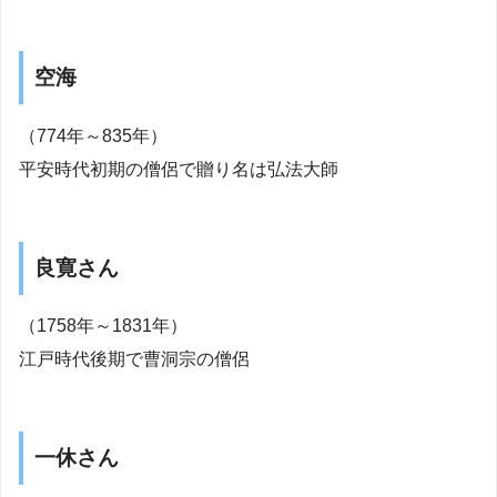
空海
（774年～835年）
平安時代初期の僧侶で贈り名は弘法大師
良寛さん
（1758年～1831年）
江戸時代後期で曹洞宗の僧侶
一休さん