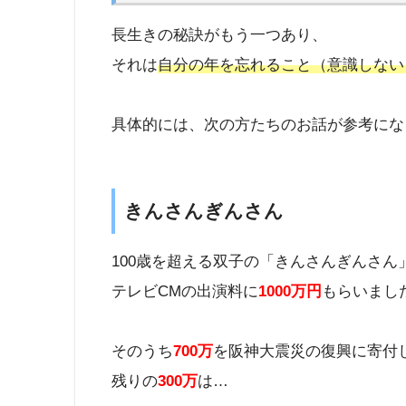
長生きの秘訣がもう一つあり、
それは
自分の年を忘れること（意識しない
具体的には、次の方たちのお話が参考にな
きんさんぎんさん
100歳を超える双子の「きんさんぎんさん
テレビCMの出演料に
1000万円
もらいまし
そのうち
700万
を阪神大震災の復興に寄付
残りの
300万
は…