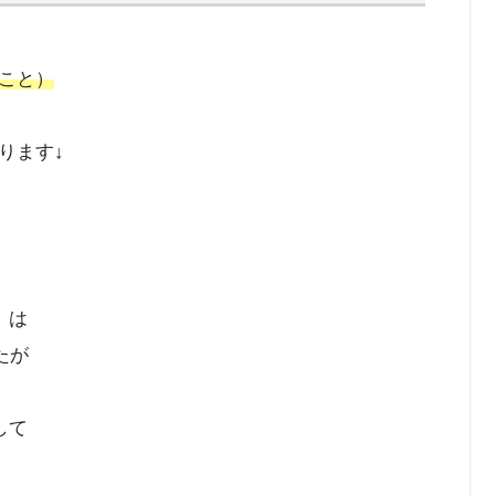
こと）
ります↓
」は
たが
して