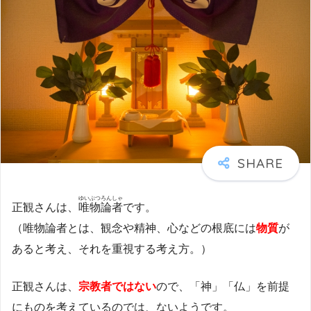
ゆいぶつろんしゃ
正観さんは、
唯物論者
です。
（唯物論者とは、観念や精神、心などの根底には
物質
が
あると考え、それを重視する考え方。）
正観さんは、
宗教者ではない
ので、「神」「仏」を前提
にものを考えているのでは、ないようです。