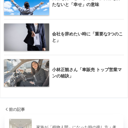
たないと「幸せ」の意味
会社を辞めたい時に「重要な3つのこ
と」
小林正観さん「車販売 トップ営業マ
ンの秘訣」
前の記事
家族が「植物人間」になった時の接し方・考