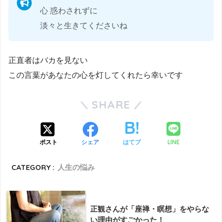
心 惑わされずに
淡々と生きてくださいね
正直者はバカを見ない
この言葉があなたの心を灯してくれたら幸いです
SHARE
LINE
ポスト
シェア
はてブ
CATEGORY :
人生の悩み
正観さんが「座禅・瞑想」をやらな
い理由がすごかった！