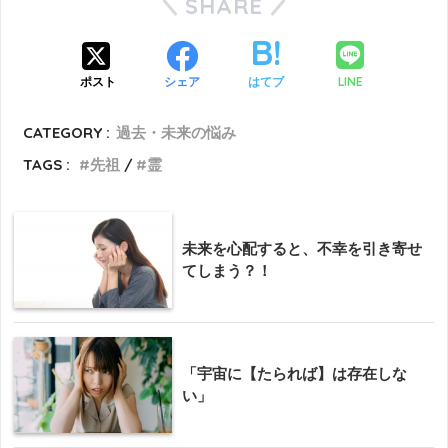
SHARE
LINE
ポスト
シェア
はてブ
CATEGORY :
過去・未来の悩み
TAGS :
先祖
霊
未来を心配すると、不幸を引き寄せ
てしまう？！
「宇宙に【たられば】は存在しな
い」