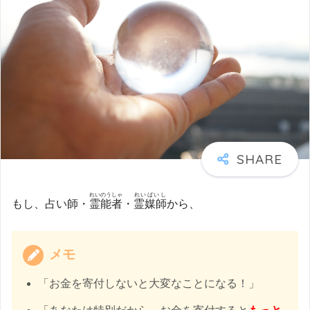
れいのうしゃ
れいばいし
もし、占い師・
霊能者
・
霊媒師
から、
メモ
「お金を寄付しないと大変なことになる！」