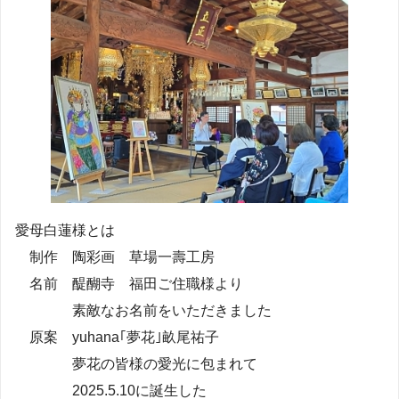
愛母白蓮様とは
制作 陶彩画 草場一壽工房
名前 醍醐寺 福田ご住職様より
素敵なお名前をいただきました
原案 yuhana｢夢花｣畝尾祐子
夢花の皆様の愛光に包まれて
2025.5.10に誕生した