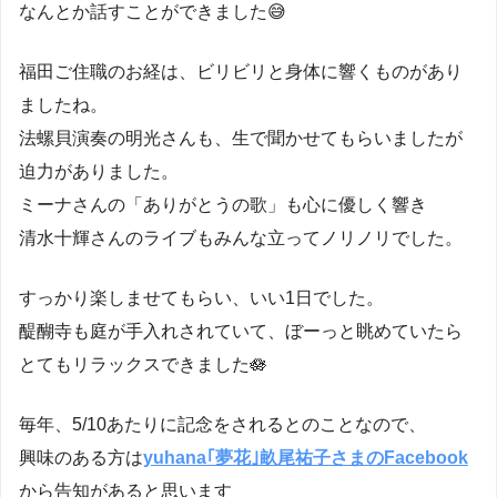
なんとか話すことができました😅
福田ご住職のお経は、ビリビリと身体に響くものがあり
ましたね。
法螺貝演奏の明光さんも、生で聞かせてもらいましたが
迫力がありました。
ミーナさんの「ありがとうの歌」も心に優しく響き
清水十輝さんのライブもみんな立ってノリノリでした。
すっかり楽しませてもらい、いい1日でした。
醍醐寺も庭が手入れされていて、ぼーっと眺めていたら
とてもリラックスできました🪷
毎年、5/10あたりに記念をされるとのことなので、
興味のある方は
yuhana｢夢花｣畝尾祐子さまのFacebook
から告知があると思います