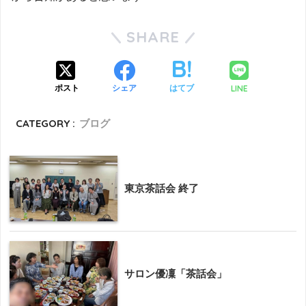
SHARE
LINE
ポスト
シェア
はてブ
CATEGORY :
ブログ
東京茶話会 終了
サロン優凜「茶話会」